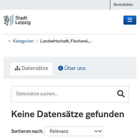
Zum Hauptinhalt wechseln
Anmelden
Kategorien
Landwirtschaft, Fischerei,...
Datensätze
Über uns
Keine Datensätze gefunden
Sortieren nach