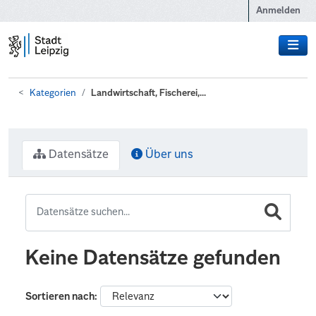
Zum Hauptinhalt wechseln
Anmelden
Kategorien
Landwirtschaft, Fischerei,...
Datensätze
Über uns
Keine Datensätze gefunden
Sortieren nach