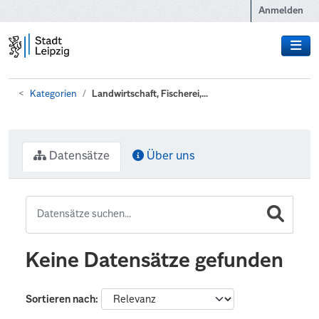
Zum Hauptinhalt wechseln
Anmelden
Kategorien
Landwirtschaft, Fischerei,...
Datensätze
Über uns
Keine Datensätze gefunden
Sortieren nach