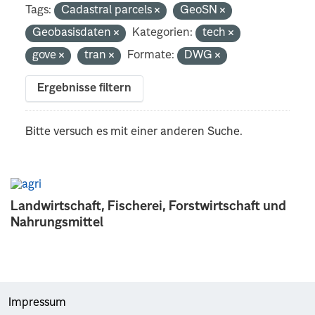
Tags:
Cadastral parcels
GeoSN
Geobasisdaten
Kategorien:
tech
gove
tran
Formate:
DWG
Ergebnisse filtern
Bitte versuch es mit einer anderen Suche.
Landwirtschaft, Fischerei, Forstwirtschaft und
Nahrungsmittel
Impressum