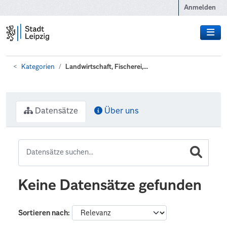
Zum Hauptinhalt wechseln
Anmelden
Kategorien
Landwirtschaft, Fischerei,...
Datensätze
Über uns
Keine Datensätze gefunden
Sortieren nach