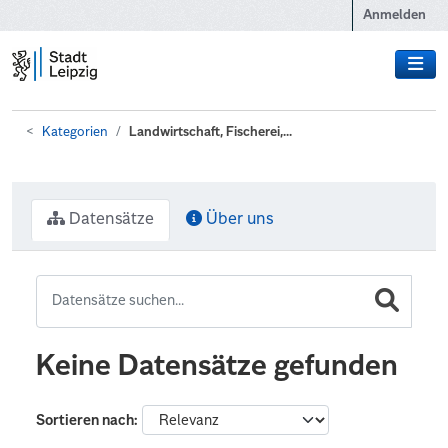
Zum Hauptinhalt wechseln
Anmelden
Kategorien
Landwirtschaft, Fischerei,...
Datensätze
Über uns
Keine Datensätze gefunden
Sortieren nach