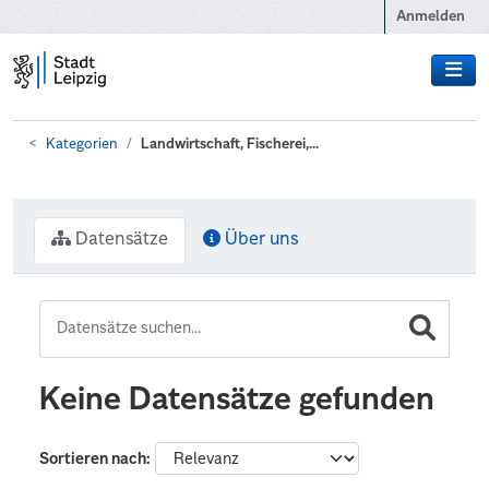
Zum Hauptinhalt wechseln
Anmelden
Kategorien
Landwirtschaft, Fischerei,...
Datensätze
Über uns
Keine Datensätze gefunden
Sortieren nach