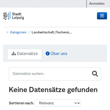
Zum Hauptinhalt wechseln
Anmelden
Kategorien
Landwirtschaft, Fischerei,...
Datensätze
Über uns
Keine Datensätze gefunden
Sortieren nach