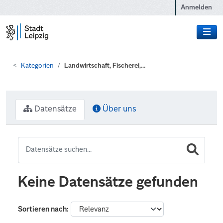
Zum Hauptinhalt wechseln
Anmelden
Kategorien
Landwirtschaft, Fischerei,...
Datensätze
Über uns
Keine Datensätze gefunden
Sortieren nach