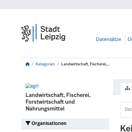
Zum Hauptinhalt wechseln
Datensätze
O
Kategorien
Landwirtschaft, Fischerei,...
Landwirtschaft, Fischerei,
Forstwirtschaft und
Nahrungsmittel
Organisationen
Ke