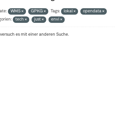
ate:
WMS
GPKG
Tags:
lokal
opendata
orien:
tech
just
envi
 versuch es mit einer anderen Suche.