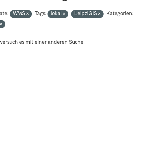
ate:
WMS
Tags:
lokal
LeipziGIS
Kategorien:
t
 versuch es mit einer anderen Suche.