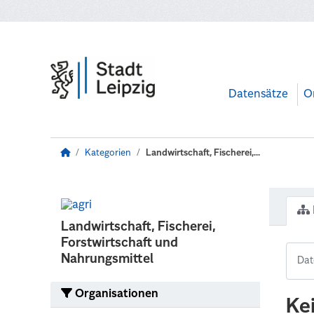
Zum Hauptinhalt wechseln
Datensätze
O
Kategorien
Landwirtschaft, Fischerei,...
Landwirtschaft, Fischerei,
Forstwirtschaft und
Nahrungsmittel
Organisationen
Ke