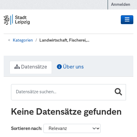
Zum Hauptinhalt wechseln
Anmelden
Kategorien
Landwirtschaft, Fischerei,...
Datensätze
Über uns
Keine Datensätze gefunden
Sortieren nach