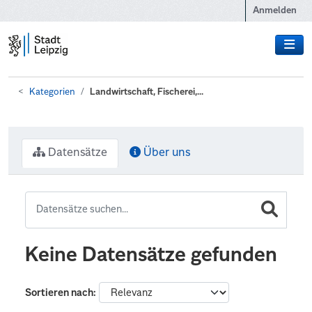
Zum Hauptinhalt wechseln
Anmelden
Kategorien
Landwirtschaft, Fischerei,...
Datensätze
Über uns
Keine Datensätze gefunden
Sortieren nach