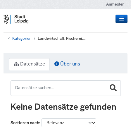
Zum Hauptinhalt wechseln
Anmelden
Kategorien
Landwirtschaft, Fischerei,...
Datensätze
Über uns
Keine Datensätze gefunden
Sortieren nach