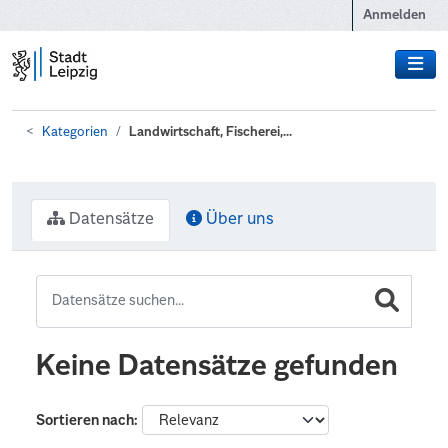
Zum Hauptinhalt wechseln
Anmelden
Kategorien
Landwirtschaft, Fischerei,...
Datensätze
Über uns
Keine Datensätze gefunden
Sortieren nach