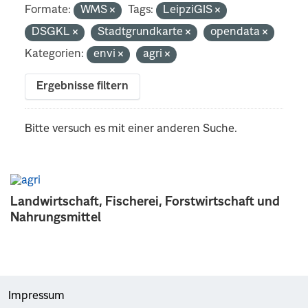
Formate:
WMS
Tags:
LeipziGIS
DSGKL
Stadtgrundkarte
opendata
Kategorien:
envi
agri
Ergebnisse filtern
Bitte versuch es mit einer anderen Suche.
Landwirtschaft, Fischerei, Forstwirtschaft und
Nahrungsmittel
Impressum