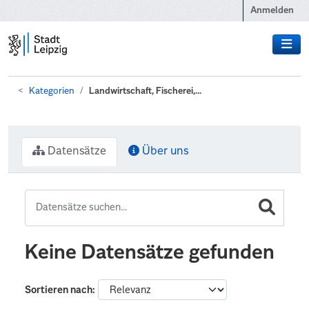
Zum Hauptinhalt wechseln
Anmelden
Kategorien
Landwirtschaft, Fischerei,...
Datensätze
Über uns
Keine Datensätze gefunden
Sortieren nach