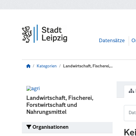
Zum Hauptinhalt wechseln
Datensätze
O
Kategorien
Landwirtschaft, Fischerei,...
Landwirtschaft, Fischerei,
Forstwirtschaft und
Nahrungsmittel
Organisationen
Ke