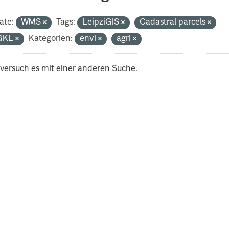
ate:
WMS
Tags:
LeipziGIS
Cadastral parcels
GKL
Kategorien:
envi
agri
 versuch es mit einer anderen Suche.