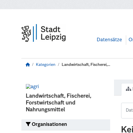
Zum Hauptinhalt wechseln
Datensätze
O
Kategorien
Landwirtschaft, Fischerei,...
Landwirtschaft, Fischerei,
Forstwirtschaft und
Nahrungsmittel
Organisationen
Ke