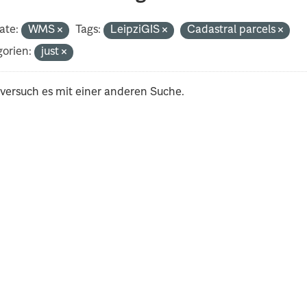
ate:
WMS
Tags:
LeipziGIS
Cadastral parcels
orien:
just
 versuch es mit einer anderen Suche.