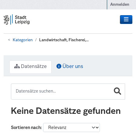
Zum Hauptinhalt wechseln
Anmelden
Kategorien
Landwirtschaft, Fischerei,...
Datensätze
Über uns
Keine Datensätze gefunden
Sortieren nach