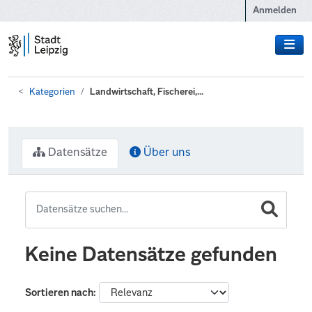
Zum Hauptinhalt wechseln
Anmelden
Kategorien
Landwirtschaft, Fischerei,...
Datensätze
Über uns
Keine Datensätze gefunden
Sortieren nach