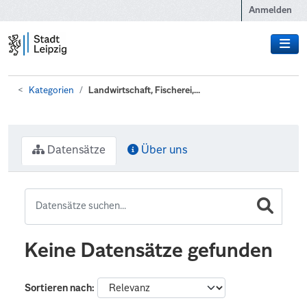
Zum Hauptinhalt wechseln
Anmelden
Kategorien
Landwirtschaft, Fischerei,...
Datensätze
Über uns
Keine Datensätze gefunden
Sortieren nach