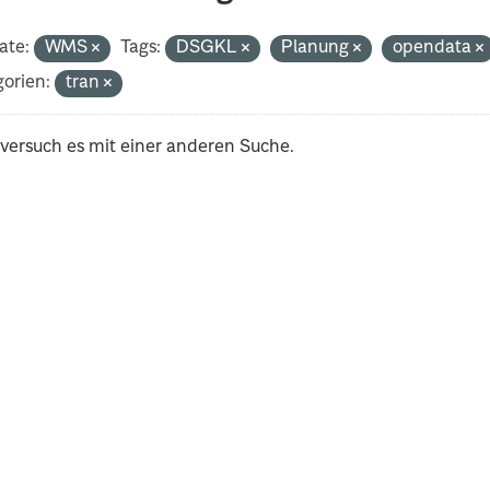
ate:
WMS
Tags:
DSGKL
Planung
opendata
orien:
tran
 versuch es mit einer anderen Suche.