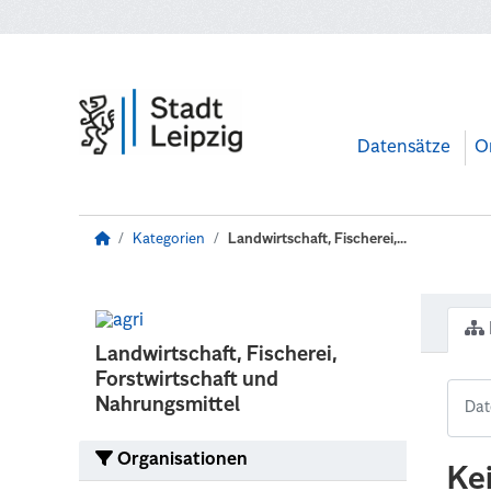
Zum Hauptinhalt wechseln
Datensätze
O
Kategorien
Landwirtschaft, Fischerei,...
Landwirtschaft, Fischerei,
Forstwirtschaft und
Nahrungsmittel
Organisationen
Ke