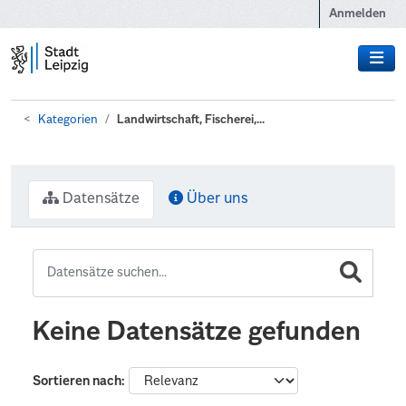
Zum Hauptinhalt wechseln
Anmelden
Kategorien
Landwirtschaft, Fischerei,...
Datensätze
Über uns
Keine Datensätze gefunden
Sortieren nach