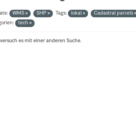
ate:
WMS
SHP
Tags:
lokal
Cadastral parcels
orien:
tech
 versuch es mit einer anderen Suche.