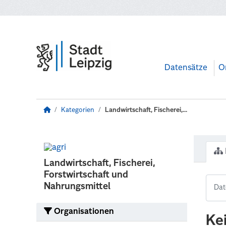
Zum Hauptinhalt wechseln
Datensätze
O
Kategorien
Landwirtschaft, Fischerei,...
Landwirtschaft, Fischerei,
Forstwirtschaft und
Nahrungsmittel
Organisationen
Ke