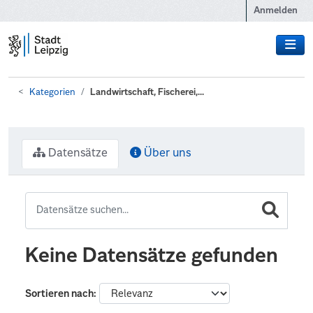
Zum Hauptinhalt wechseln
Anmelden
Kategorien
Landwirtschaft, Fischerei,...
Datensätze
Über uns
Keine Datensätze gefunden
Sortieren nach