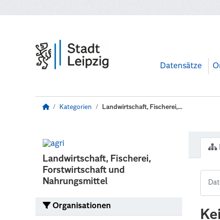
Zum Hauptinhalt wechseln
Datensätze
O
Kategorien
Landwirtschaft, Fischerei,...
Landwirtschaft, Fischerei,
Forstwirtschaft und
Nahrungsmittel
Organisationen
Ke