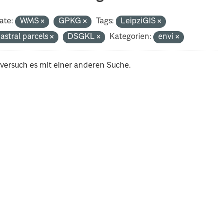
ate:
WMS
GPKG
Tags:
LeipziGIS
astral parcels
DSGKL
Kategorien:
envi
 versuch es mit einer anderen Suche.