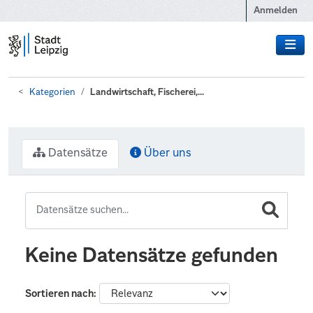
Zum Hauptinhalt wechseln
Anmelden
Kategorien
Landwirtschaft, Fischerei,...
Datensätze
Über uns
Keine Datensätze gefunden
Sortieren nach