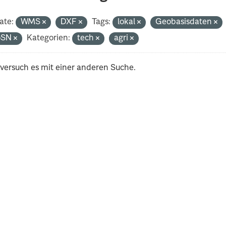
ate:
WMS
DXF
Tags:
lokal
Geobasisdaten
oSN
Kategorien:
tech
agri
 versuch es mit einer anderen Suche.