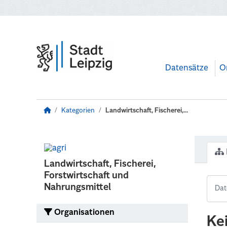
Zum Hauptinhalt wechseln
Datensätze
O
Kategorien
Landwirtschaft, Fischerei,...
Landwirtschaft, Fischerei,
Forstwirtschaft und
Nahrungsmittel
Organisationen
Ke