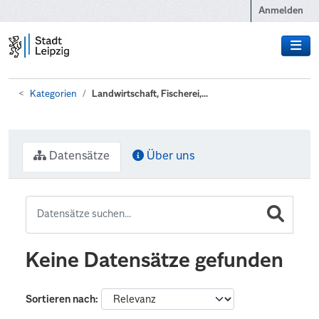
Zum Hauptinhalt wechseln
Anmelden
Kategorien
Landwirtschaft, Fischerei,...
Datensätze
Über uns
Keine Datensätze gefunden
Sortieren nach