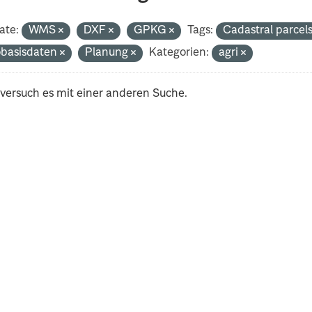
ate:
WMS
DXF
GPKG
Tags:
Cadastral parcel
basisdaten
Planung
Kategorien:
agri
 versuch es mit einer anderen Suche.