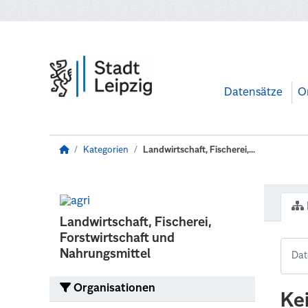
Zum Hauptinhalt wechseln
Datensätze
O
Kategorien
Landwirtschaft, Fischerei,...
Landwirtschaft, Fischerei,
Forstwirtschaft und
Nahrungsmittel
Organisationen
Ke