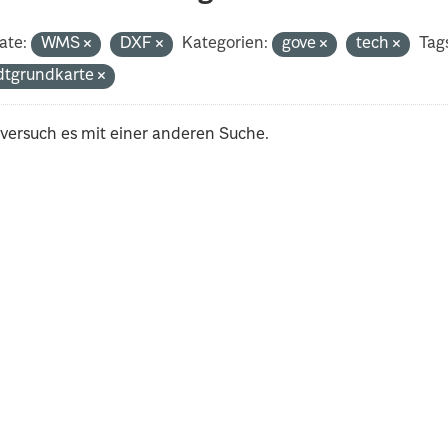
ate:
WMS
DXF
Kategorien:
gove
tech
Tag
dtgrundkarte
 versuch es mit einer anderen Suche.