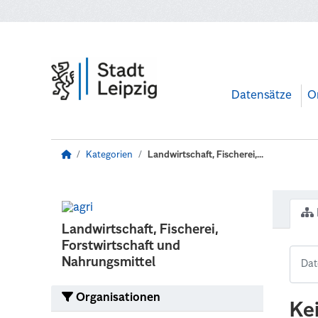
Zum Hauptinhalt wechseln
Datensätze
O
Kategorien
Landwirtschaft, Fischerei,...
Landwirtschaft, Fischerei,
Forstwirtschaft und
Nahrungsmittel
Organisationen
Ke