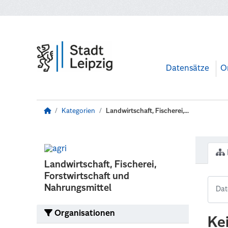
Zum Hauptinhalt wechseln
Datensätze
O
Kategorien
Landwirtschaft, Fischerei,...
Landwirtschaft, Fischerei,
Forstwirtschaft und
Nahrungsmittel
Organisationen
Ke