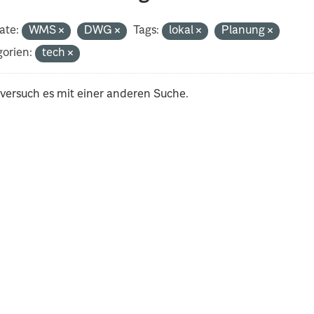
ate:
WMS
DWG
Tags:
lokal
Planung
orien:
tech
 versuch es mit einer anderen Suche.