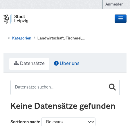
Zum Hauptinhalt wechseln
Anmelden
Kategorien
Landwirtschaft, Fischerei,...
Datensätze
Über uns
Keine Datensätze gefunden
Sortieren nach