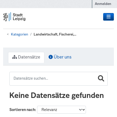
Zum Hauptinhalt wechseln
Anmelden
Kategorien
Landwirtschaft, Fischerei,...
Datensätze
Über uns
Keine Datensätze gefunden
Sortieren nach