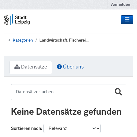
Zum Hauptinhalt wechseln
Anmelden
Kategorien
Landwirtschaft, Fischerei,...
Datensätze
Über uns
Keine Datensätze gefunden
Sortieren nach