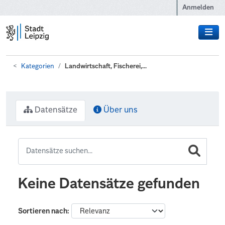
Zum Hauptinhalt wechseln
Anmelden
Kategorien
Landwirtschaft, Fischerei,...
Datensätze
Über uns
Keine Datensätze gefunden
Sortieren nach