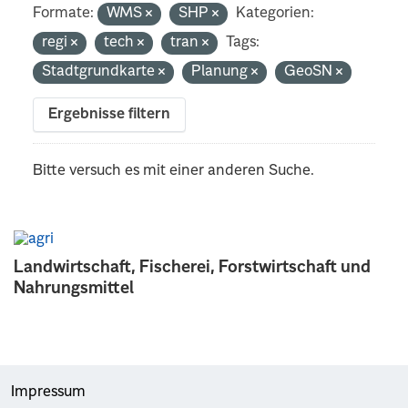
Formate:
WMS
SHP
Kategorien:
regi
tech
tran
Tags:
Stadtgrundkarte
Planung
GeoSN
Ergebnisse filtern
Bitte versuch es mit einer anderen Suche.
Landwirtschaft, Fischerei, Forstwirtschaft und
Nahrungsmittel
Impressum