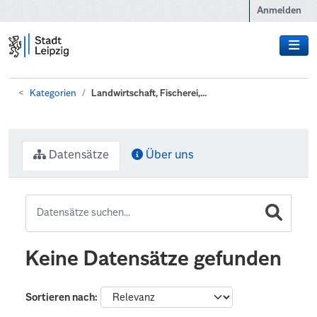
Zum Hauptinhalt wechseln
Anmelden
Kategorien
Landwirtschaft, Fischerei,...
Datensätze
Über uns
Keine Datensätze gefunden
Sortieren nach