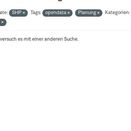
ate:
SHP
Tags:
opendata
Planung
Kategorien:
n
 versuch es mit einer anderen Suche.