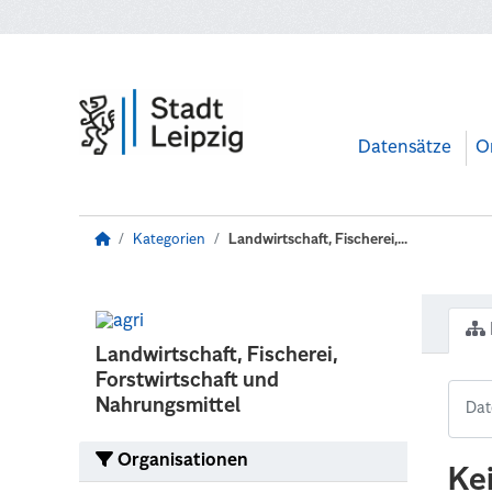
Zum Hauptinhalt wechseln
Datensätze
O
Kategorien
Landwirtschaft, Fischerei,...
Landwirtschaft, Fischerei,
Forstwirtschaft und
Nahrungsmittel
Organisationen
Ke