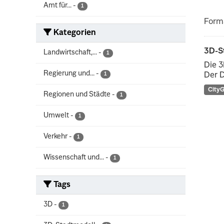
Amt für...
-
1
Form
Kategorien
3D-S
Landwirtschaft,...
-
1
Die 3
Regierung und...
-
1
Der D
City
Regionen und Städte
-
1
Umwelt
-
1
Verkehr
-
1
Wissenschaft und...
-
1
Tags
3D
-
1