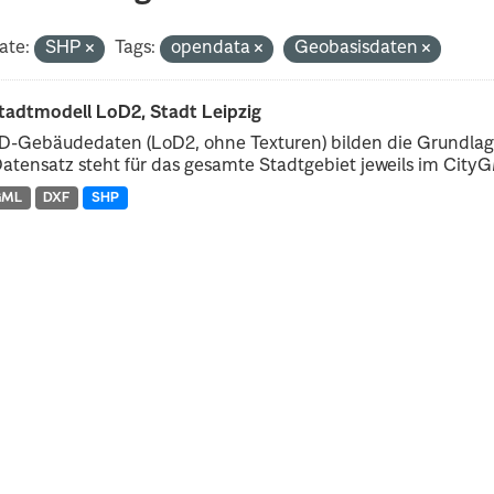
ate:
SHP
Tags:
opendata
Geobasisdaten
tadtmodell LoD2, Stadt Leipzig
D-Gebäudedaten (LoD2, ohne Texturen) bilden die Grundlage
atensatz steht für das gesamte Stadtgebiet jeweils im CityGM
GML
DXF
SHP