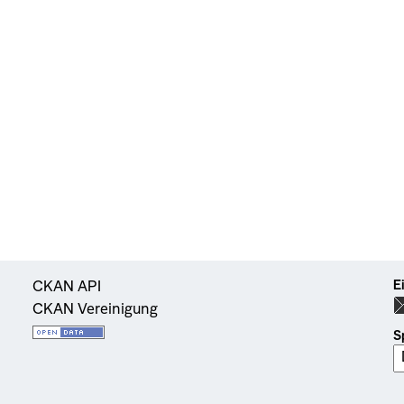
E
CKAN API
CKAN Vereinigung
S