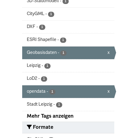
3D-Stadtmodell
-
1
CityGML
-
1
DXF
-
1
ESRI Shapefile
-
1
Geobasisdaten
-
x
1
Leipzig
-
1
LoD2
-
1
opendata
-
x
1
Stadt Leipzig
-
1
Mehr Tags anzeigen
Formate