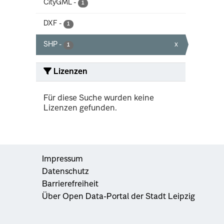
CityGML
-
1
DXF
-
1
SHP
-
x
1
Lizenzen
Für diese Suche wurden keine
Lizenzen gefunden.
Impressum
Datenschutz
Barrierefreiheit
Über Open Data-Portal der Stadt Leipzig