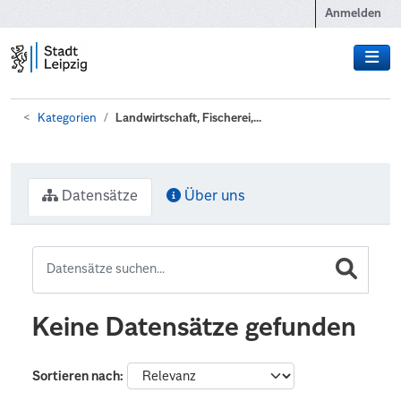
Zum Hauptinhalt wechseln
Anmelden
Kategorien
Landwirtschaft, Fischerei,...
Datensätze
Über uns
Keine Datensätze gefunden
Sortieren nach