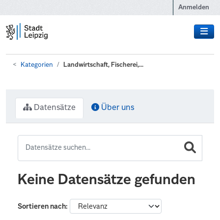
Zum Hauptinhalt wechseln
Anmelden
Kategorien
Landwirtschaft, Fischerei,...
Datensätze
Über uns
Keine Datensätze gefunden
Sortieren nach