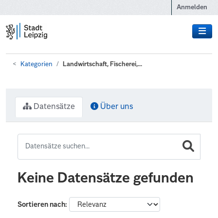
Zum Hauptinhalt wechseln
Anmelden
Kategorien
Landwirtschaft, Fischerei,...
Datensätze
Über uns
Keine Datensätze gefunden
Sortieren nach