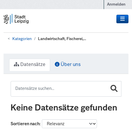
Zum Hauptinhalt wechseln
Anmelden
Kategorien
Landwirtschaft, Fischerei,...
Datensätze
Über uns
Keine Datensätze gefunden
Sortieren nach