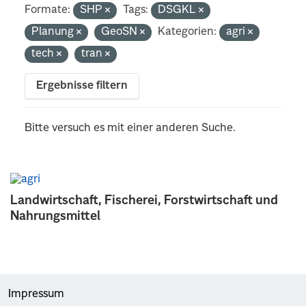
Formate:
SHP
Tags:
DSGKL
Planung
GeoSN
Kategorien:
agri
tech
tran
Ergebnisse filtern
Bitte versuch es mit einer anderen Suche.
Landwirtschaft, Fischerei, Forstwirtschaft und
Nahrungsmittel
Impressum