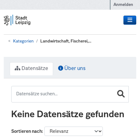
Zum Hauptinhalt wechseln
Anmelden
Kategorien
Landwirtschaft, Fischerei,...
Datensätze
Über uns
Keine Datensätze gefunden
Sortieren nach