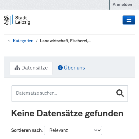
Zum Hauptinhalt wechseln
Anmelden
Kategorien
Landwirtschaft, Fischerei,...
Datensätze
Über uns
Keine Datensätze gefunden
Sortieren nach