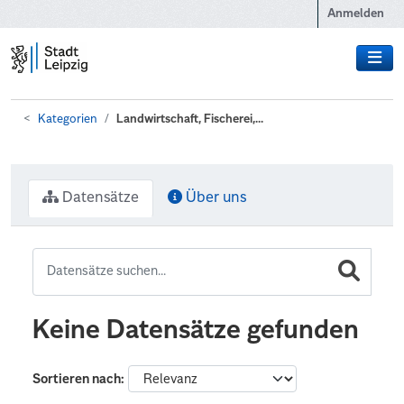
Zum Hauptinhalt wechseln
Anmelden
Kategorien
Landwirtschaft, Fischerei,...
Datensätze
Über uns
Keine Datensätze gefunden
Sortieren nach