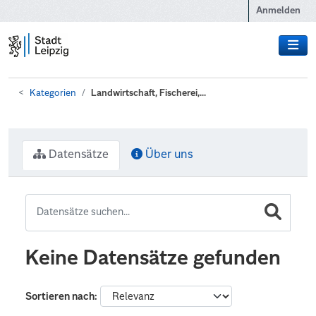
Zum Hauptinhalt wechseln
Anmelden
Kategorien
Landwirtschaft, Fischerei,...
Datensätze
Über uns
Keine Datensätze gefunden
Sortieren nach