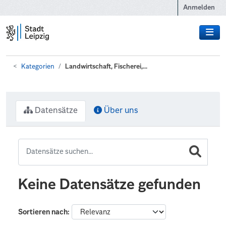
Zum Hauptinhalt wechseln
Anmelden
Kategorien
Landwirtschaft, Fischerei,...
Datensätze
Über uns
Keine Datensätze gefunden
Sortieren nach