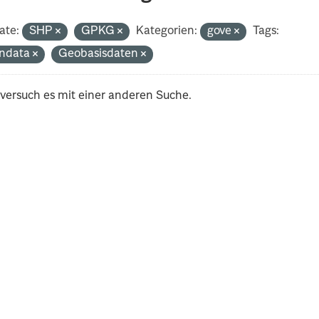
ate:
SHP
GPKG
Kategorien:
gove
Tags:
ndata
Geobasisdaten
 versuch es mit einer anderen Suche.