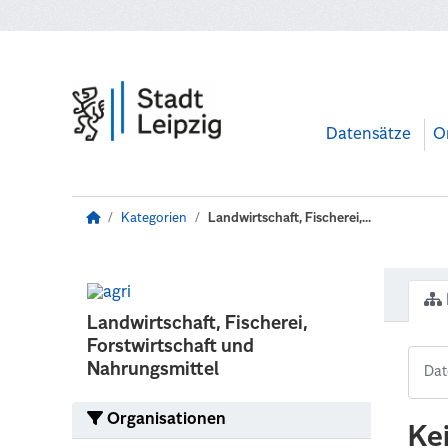
Zum Hauptinhalt wechseln
Datensätze
O
Kategorien
Landwirtschaft, Fischerei,...
Landwirtschaft, Fischerei,
Forstwirtschaft und
Nahrungsmittel
Organisationen
Ke