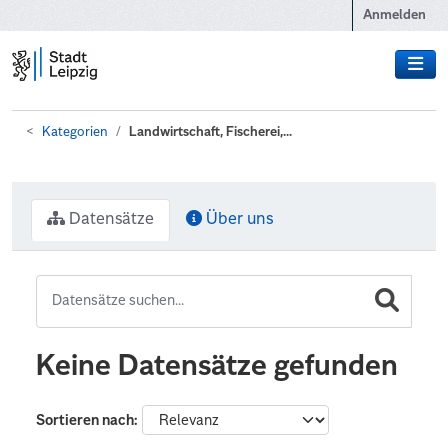
Zum Hauptinhalt wechseln
Anmelden
Kategorien
Landwirtschaft, Fischerei,...
Datensätze
Über uns
Keine Datensätze gefunden
Sortieren nach