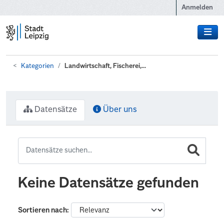
Zum Hauptinhalt wechseln
Anmelden
Kategorien
Landwirtschaft, Fischerei,...
Datensätze
Über uns
Keine Datensätze gefunden
Sortieren nach